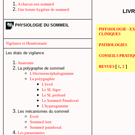
A chacun son sommeil
Une bonne hygiène de sommeil
LIV
PHYSIOLOGIE DU SOMMEIL
PHYSIOLOGIE - E
CLINIQUES
Vigilance et Homéostasie
PATHOLOGIES
Les états de vigilance
CONSEILS PRATIQ
Anatomie
REVUES
[
1
,
2
]
La polygraphie de sommeil
L'électroencéphalogramme
La polygraphie
L'éveil
Le SL léger
Le SL profond
Le Sommeil Paradoxal
L'hypnogramme
Les mécanismes du sommeil
Eveil
Sommeil lent
Sommeil paradoxal
Les parasomnies