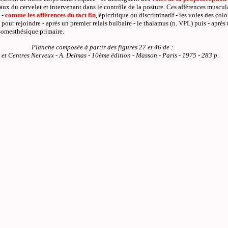
yaux du cervelet et intervenant dans le contrôle de la posture. Ces afférences muscula
 -
comme les afférences du tact fin
, épicritique ou discriminatif - les voies des col
pour rejoindre - après un premier relais bulbaire - le thalamus (n. VPL) puis - après 
 somesthésique primaire.
Planche composée à partir des figures 27 et 46 de :
 et Centres Nerveux - A. Delmas - 10ème édition - Masson - Paris - 1975 - 283 p.