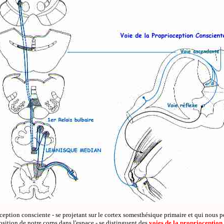
ception consciente - se projetant sur le cortex somesthésique primaire et qui nous 
position de notre corps dans l'espace - se distinguent des
voies de la proprioception