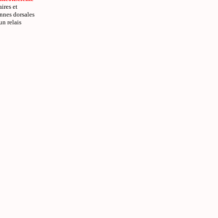
ires et
onnes dorsales
un relais