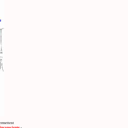
permettent
 inconsciente
-