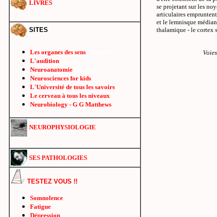
LIVRES
se projetant sur les no
articulaires empruntent
et le lemnisque médian 
SITES
thalamique - le cortex
Les organes des sens
(anglais)
Voies
L'audition
(français)
Neuroanatomie
(français)
Neurosciences for kids
L'Université de tous les savoirs
Le cerveau à tous les niveaux
Neurobiology - G G Matthews
NEUROPHYSIOLOGIE
SES PATHOLOGIES
TESTEZ VOUS !!
Somnolence
Fatigue
Dépression