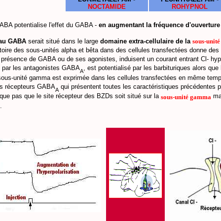
NOCTAMIDE
ROHYPNOL
ABA potentialise l'effet du GABA -
en augmentant la fréquence d'ouverture
r au GABA
serait situé dans le large
domaine extra-cellulaire de la
sous-unité
itoire des sous-unités alpha et bêta dans des cellules transfectées donne d
n présence de GABA ou de ses agonistes, induisent un courant entrant Cl- hyper
é par les antagonistes GABA
, est potentialisé par les barbituriques alors qu
A
 sous-unité gamma est exprimée dans les cellules transfectées en même temp
des récepteurs GABA
qui présentent toutes les caractéristiques précédentes pl
A
que pas que le site récepteur des BZDs soit situé sur la
mai
sous-unité gamma
.