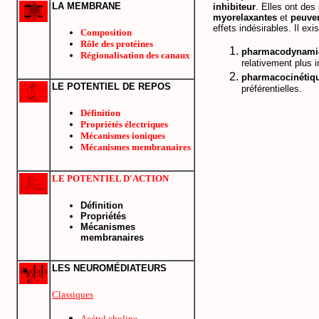
LA MEMBRANE
inhibiteur
. Elles ont de
myorelaxantes
et
peuven
effets indésirables. Il e
Composition
Rôle des protéines
pharmacodynami
Régionalisation des canaux
relativement plus i
pharmacocinétiq
LE POTENTIEL DE REPOS
préférentielles.
Définition
Propriétés électriques
Mécanismes ioniques
Mécanismes membranaires
LE POTENTIEL D'ACTION
Définition
Propriétés
Mécanismes
membranaires
LES NEUROMÉDIATEURS
Classiques
Acétyl choline