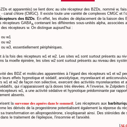
BZDs et apparentés) se lient donc au site récepteur des BZDs, nommé w, fais
- canal chlore (CMGC). Il existe toute une variété de complexes CMGC et l
A
 récepteurs des BZDs
. En effet, les études de déplacement de la liaison des 
es récepteurs GABA
contenant les différentes sous-unités alpha, associées
A
 des récepteurs w. On distingue aujourd’hui :
 ou w1
 ou w2
ou w3, essentiellement périphériques.
nt à la fois des récepteurs w1 et w2. Les sites w1 sont surtout présents au niv
ns la moelle épinière, les sites w2 sont surtout présents au niveau des syst
ivité des BDZ et molécules apparentées à l’égard des récepteurs w1 et w2 peu
 de leurs effets hypnotique et sédatif, anxiolytique, myorelaxant et anticonvul
rs w1 et w2 de façon non sélective, exercent des activités myorelaxantes et a
s sédatifs, qui n’apparaissent qu’à doses très élevées. A l’inverse, le Zolpid
es récepteurs w1, a une activité sédative et hypnotique prédominante par rappo
uement absents.
risent la
survenue des apnées dans le sommeil
. Les récepteurs aux
barbituriq
e les dérivés de la progestérone potentialisent également la réponse du r
 sa transformation en alloprogestérone, s'expliquerait ainsi. Des stéroïdes de 
 dans le traitement de l'épilepsie, l'insomnie et l'anxiété.
[
AL