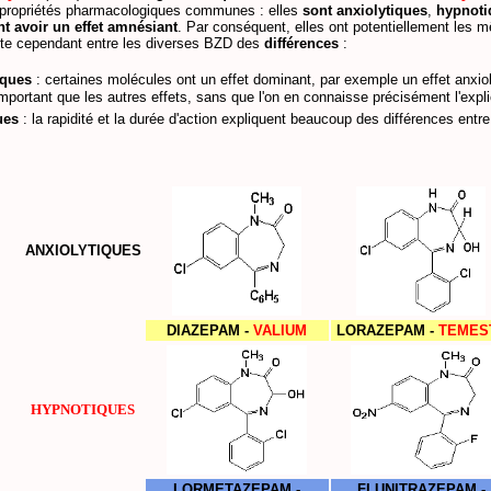
s propriétés pharmacologiques communes : elles
sont
anxiolytiques
,
hypnoti
t avoir un effet amnésiant
. Par conséquent, elles ont potentiellement les
xiste cependant entre les diverses BZD des
différences
:
ques
: certaines molécules ont un effet dominant, par exemple un effet anxio
mportant que les autres effets, sans que l'on en connaisse précisément l'expli
ues
: la rapidité et la durée d'action expliquent beaucoup des différences entre
ANXIOLYTIQUES
DIAZEPAM -
VALIUM
LORAZEPAM -
TEMES
HYPNOTIQUES
LORMETAZEPAM -
FLUNITRAZEPAM -