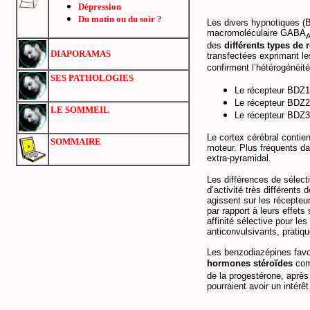
Dépression
Du matin ou du soir ?
Les divers hypnotiques (
macromoléculaire GABA
des
différents types de
DIAPORAMAS
transfectées exprimant l
confirment l’hétérogénéité
SES PATHOLOGIES
Le récepteur BDZ1
Le récepteur BDZ2
LE SOMMEIL
Le récepteur BDZ3 
Le cortex cérébral contie
SOMMAIRE
moteur. Plus fréquents da
extra-pyramidal.
Les différences de sélect
d’activité très différents
agissent sur les récepteu
par rapport à leurs effet
affinité sélective pour l
anticonvulsivants, pratiq
Les benzodiazépines favo
hormones stéroïdes
comm
de la progestérone, après
pourraient avoir un intérêt