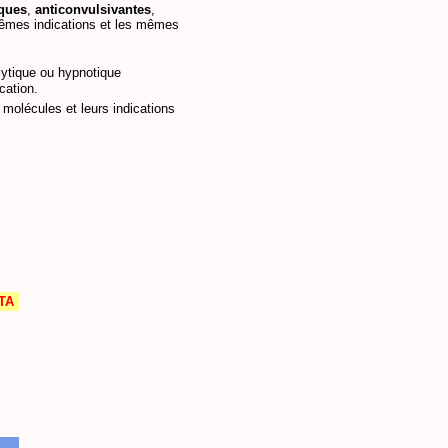
ques
,
anticonvulsivantes
,
 mêmes indications et les mêmes
lytique ou hypnotique
cation.
 molécules et leurs indications
TA