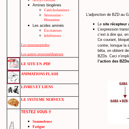
Amines biogènes
Catécholamines
L'adjonction de BZD au G
Sérotonine -
Histamine
Le
site récepteu
Les acides aminés
L’expression trans
Excitateurs
c’est à dire qui, e
Inhibiteurs
Ce courant, bloqu
Les neuropeptides
contre, lorsque la
bêta, on obtient 
Les autres neuromédiateurs
BZDs. Ceci n’impli
l’action des BZDs
LE SITE EN .PDF
ANIMATIONS FLASH
LIVRES ET LIENS
LE SYSTEME NERVEUX
TESTEZ VOUS !!
Somnolence
Fatigue