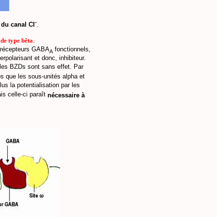
-
 du canal Cl
.
 de type bêta
.
es récepteurs GABA
fonctionnels,
A
polarisant et donc, inhibiteur.
e les BZDs sont sans effet. Par
s que les sous-unités alpha et
us la potentialisation par les
s celle-ci paraît
nécessaire à