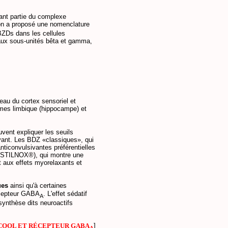
ant partie du complexe
’on a proposé une nomenclature
BZDs dans les cellules
 aux sous-unités bêta et gamma,
eau du cortex sensoriel et
èmes limbique (hippocampe) et
vent expliquer les seuils
sivant. Les BDZ «classiques», qui
nticonvulsivantes préférentielles
em (STILNOX®), qui montre une
rt aux effets myorelaxants et
ues
ainsi qu'à certaines
écepteur GABA
. L'effet sédatif
A
synthèse dits neuroactifs
COOL ET RÉCEPTEUR GABA
]
A