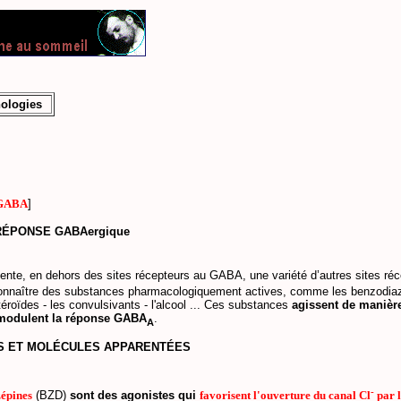
ologies
GABA
]
RÉPONSE GABAergique
ente, en dehors des sites récepteurs au GABA, une variété d’autres sites ré
connaître des substances pharmacologiquement actives, comme les benzodiaz
téroïdes - les convulsivants - l'alcool ... Ces substances
agissent de manière
modulent la réponse GABA
.
A
S ET MOLÉCULES APPARENTÉES
-
épines
(BZD)
sont des agonistes qui
favorisent l'ouverture du canal Cl
par 