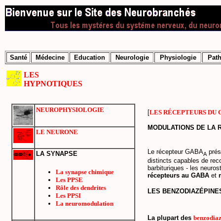
Santé
Médecine
Education
Neurologie
Physiologie
Path
LES
HYPNOTIQUES
NEUROPHYSIOLOGIE
[
LES RÉCEPTEURS DU 
MODULATIONS DE LA 
LE NEURONE
Le récepteur GABA
prés
LA SYNAPSE
A
distincts capables de re
barbituriques - les neuros
La synapse chimique
récepteurs au GABA
et
Les PPSE
Rôle des dendrites
LES BENZODIAZÉPINE
Les PPSI
La neuromodulation
La plupart des
benzodiaz