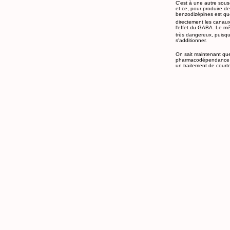
C'est à une autre sous
et ce, pour produire d
benzodizépines est que
directement les canaux
l'effet du GABA. Le m
très dangereux, puisque
s'additionner.
On sait maintenant qu
pharmacodépendance a
un traitement de court