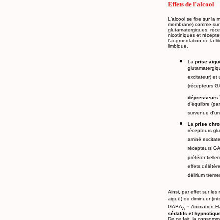
Effets de l'alcool
L'alcool se fixe sur la
membrane) comme sur p
glutamatergiques, réc
nicotiniques et récept
l'augmentation de la l
limbique.
La
prise aigu
glutamatergiq
excitateur) e
(récepteurs 
dépresseurs
d'équilbre (par
survenue d'un
La
prise chr
récepteurs gl
aminé excitate
récepteurs G
préférentiell
effets délétèr
délirium treme
Ainsi, par effet sur le
aiguë) ou diminuer (int
-
GABA
Animation Fl
A
sédatifs et hypnotiqu
De ce fait, la consomm