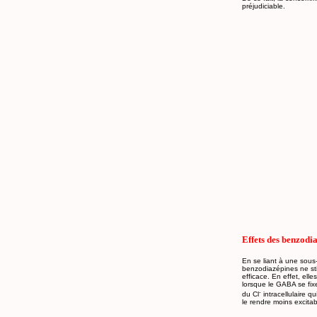
préjudiciable.
Effets des benzodi
En se liant à une sous
benzodiazépines ne sti
efficace. En effet, el
lorsque le GABA se fix
-
du Cl
intracellulaire q
le rendre moins excitab